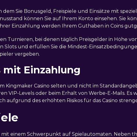
dem Sie Bonusgeld, Freispiele und Einsätze mit spezie
 Bonusstand können Sie auf Ihrem Konto einsehen. Sie 
 Ihrer Einzahlung werden Ihrem Guthaben in Coins gutg
en Turnieren, bei denen täglich Preisgelder in Höhe
n Slots und erfüllen Sie die Mindest-Einsatzbedingungen
pieler vergeben.
 mit Einzahlung
im Kingmaker Casino selten und nicht im Standardang
en VIP-Levels oder beim Erhalt von Werbe-E-Mails. Es w
ch aufgrund des erhöhten Risikos für das Casino strenge
ele
mat mit einem Schwerpunkt auf Spielautomaten. Neben 